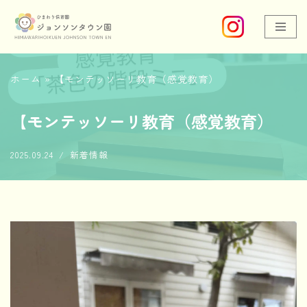
コ
ン
ホーム
»
【モンテッソーリ教育（感覚教育）
テ
ン
【モンテッソーリ教育（感覚教育）
ツ
2025.09.24
新着情報
へ
ス
キ
ッ
プ