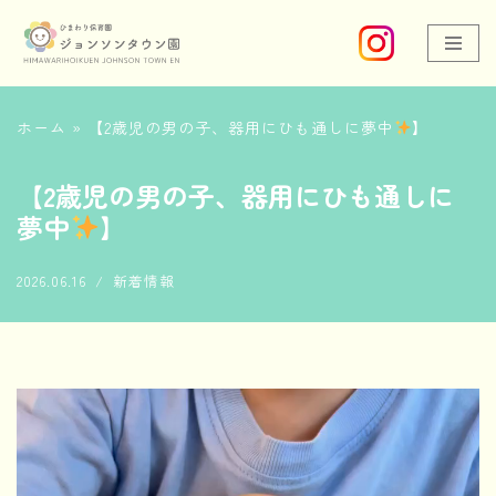
コ
ン
ホーム
»
【2歳児の男の子、器用にひも通しに夢中
】
テ
ン
【2歳児の男の子、器用にひも通しに
夢中
】
ツ
へ
2026.06.16
新着情報
ス
キ
ッ
プ